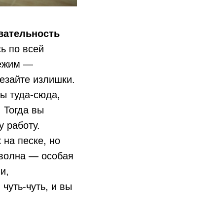
овательность
ь по всей
режим —
резайте излишки.
ы туда-сюда,
 Тогда вы
у работу.
 на песке, но
 волна — особая
и,
чуть-чуть, и вы