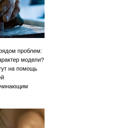
 рядом проблем:
характер модели?
тут на помощь
ей
ачинающим