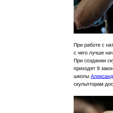
При работе с на
с чего лучше нач
При создании ск
приходят 9 зак
школы
Алексан
скульпторам дос