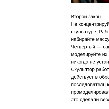
Второй закон —
Не концентрируй
скульптуре. Раб
набирайте массу
Четвертый — са
моделируйте их.
никогда не уста
Скульптор работ
действует в обр
последовательно
промоделировали
это сделали везд