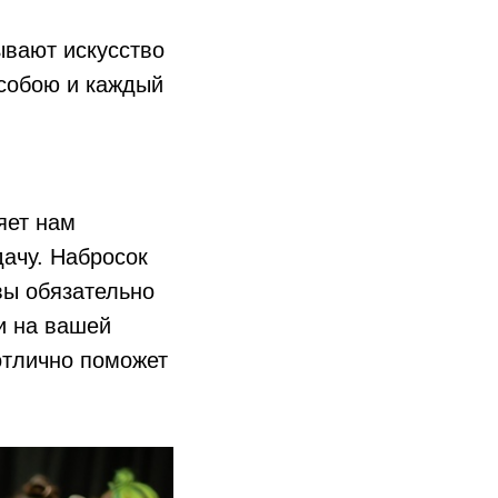
вают искусство
 собою и каждый
яет нам
дачу. Набросок
вы обязательно
и на вашей
отлично поможет