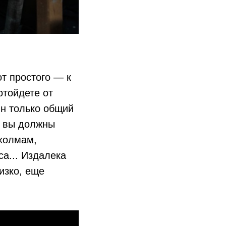
от простого — к
отойдете от
дин только общий
, вы должны
 холмам,
са... Издалека
изко, еще