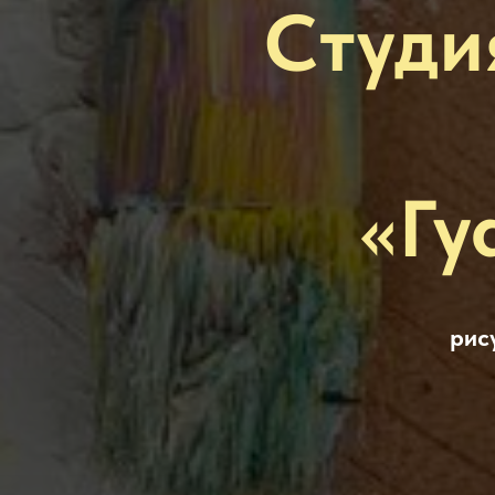
Студи
«Гу
рис