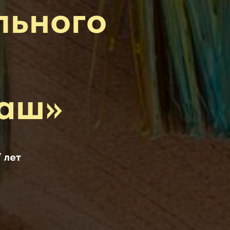
льного
даш»
 лет